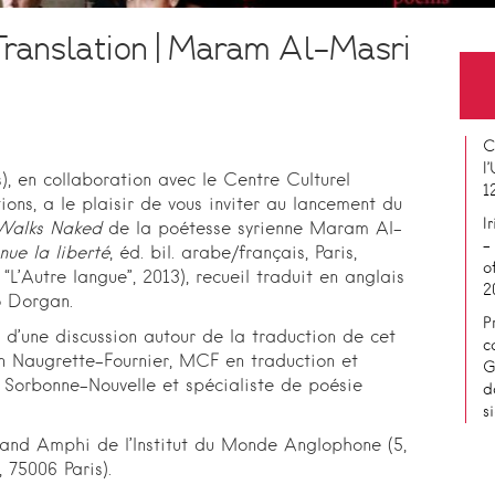
Translation | Maram Al-Masri
C
l
, en collaboration avec le Centre Culturel
1
ions, a le plaisir de vous inviter au lancement du
I
 Walks Naked
de la poétesse syrienne Maram Al-
–
 nue la liberté
, éd. bil. arabe/français, Paris,
o
 “L’Autre langue”, 2013),
recueil traduit en anglais
2
o Dorgan.
P
d’une discussion autour de la traduction de cet
c
 Naugrette-Fournier, MCF en traduction et
G
té Sorbonne-Nou
velle et spécialiste de poésie
d
s
rand Amphi de l’Institut du Monde Anglophone (5,
 75006 Paris).