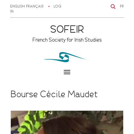
ENGLISH
FRANÇAIS
LOG
FR
IN
SOFEIR
French Society for Irish Studies
Toggle
navigation
Bourse Cécile Maudet