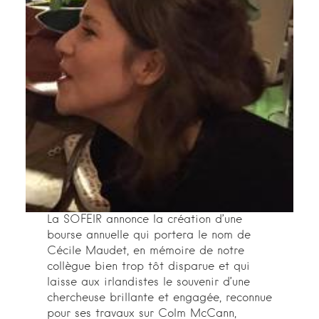
La SOFEIR annonce la création d’une
bourse annuelle qui portera le nom de
Cécile Maudet, en mémoire de notre
collègue bien trop tôt disparue et qui
laisse aux irlandistes le souvenir d’une
chercheuse brillante et engagée, reconnue
pour ses travaux sur Colm McCann,