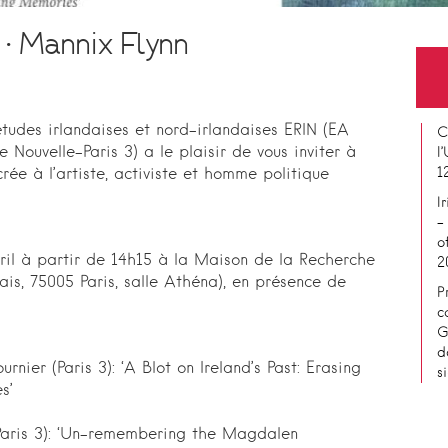
 • Mannix Flynn
tudes irlandaises et nord-irlandaises ERIN (EA
C
 Nouvelle-Paris 3) a le plaisir de vous inviter à
l
1
rée à l’artiste, activiste et homme politique
I
–
o
vril à partir de 14h15 à la Maison de la Recherche
2
dais, 75005 Paris, salle Athéna), en présence de
P
c
G
d
nier (Paris 3): ‘A Blot on Ireland’s Past: Erasing
s
s’
Paris 3): ‘Un-remembering the Magdalen