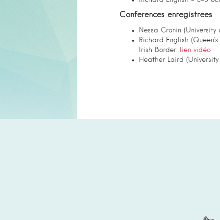
Richard English – 5-6 oct
Conférences enregistrées
Nessa Cronin (University
Richard English (Queen’s 
Irish Border:
lien vidéo
Heather Laird (Universit
Partenaires