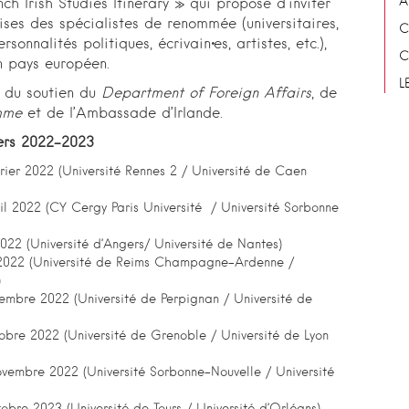
A
nch Irish Studies Itinerary » qui propose d’inviter
ises des spécialistes de renommée (universitaires,
C
ersonnalités politiques, écrivain·es, artistes, etc.),
C
un pays européen.
L
e du soutien du
Department of Foreign Affairs
, de
mme
et de l’Ambassade d’Irlande.
ers 2022-2023
rier 2022 (Université Rennes 2 / Université de Caen
il 2022 (CY Cergy Paris Université / Université Sorbonne
2022 (Université d’Angers/ Université de Nantes)
022 (Université de Reims Champagne-Ardenne /
)
mbre 2022 (Université de Perpignan / Université de
obre 2022 (Université de Grenoble / Université de Lyon
vembre 2022 (Université Sorbonne-Nouvelle / Université