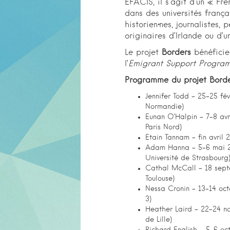
EFACIS, il s’agit d’un « Fre
dans des universités frança
historien·nes, journalistes, p
originaires d’Irlande ou d’
Le projet
Borders
bénéfici
l’
Emigrant Support Progra
Programme du projet Bord
Jennifer Todd – 25-25 fév
Normandie)
Eunan O’Halpin – 7-8 avr
Paris Nord)
Etain Tannam – fin avril 
Adam Hanna – 5-6 mai 2
Université de Strasbourg
Cathal McCall – 18 septe
Toulouse)
Nessa Cronin – 13-14 oct
3)
Heather Laird – 22-24 no
de Lille)