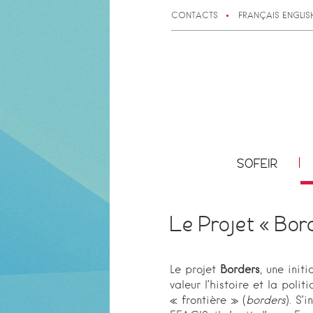
CONTACTS
FRANÇAIS
ENGLIS
SOFEIR
Le Projet « Bor
Le projet
Borders
, une init
valeur l’histoire et la polit
« frontière » (
borders
). S’