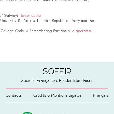
obre 2023 (Université de Tours / Université d’Orléans)
 of Galway):
fichier audio
University, Belfast), « The Irish Republican Army and the
y College Cork), « Remembering Partition »:
diaporama
SOFEIR
Société Française d'Études Irlandaises
Contacts
Crédits & Mentions légales
Français