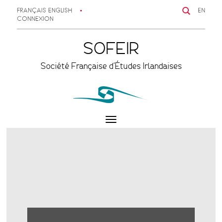
FRANÇAIS
ENGLISH
EN
CONNEXION
SOFEIR
Société Française d'Études Irlandaises
Toggle
navigation
Previous
Next