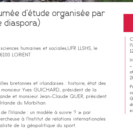
ournée d’étude organisée par
e diaspora)
C
l
sciences humaines et sociales,UFR LLSHS, le
1
 56100 LORIENT
I
–
o
2
lles bretonnes et irlandaises : histoire, état des
P
ar monsieur Yves GUICHARD, président de la
c
lande et monsieur Jean-Claude QUER, président
G
Irlande du Morbihan.
d
s
de l’Irlande : un modèle à suivre ? » par
heuse à l’Institut de relations internationales
ialiste de la géopolitique du sport.