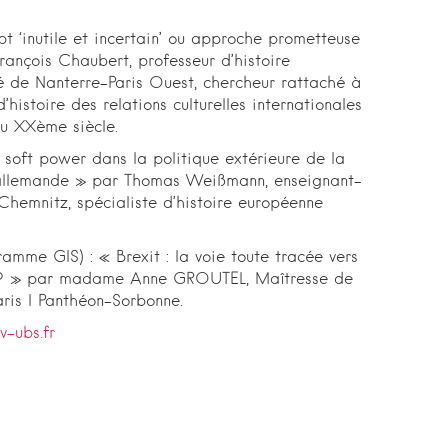
pt ‘inutile et incertain’ ou approche prometteuse
ançois Chaubert, professeur d’histoire
té de Nanterre-Paris Ouest, chercheur rattaché à
d’histoire des relations culturelles internationales
 au XXème siècle.
 soft power dans la politique extérieure de la
allemande » par Thomas Weißmann, enseignant-
 Chemnitz, spécialiste d’histoire européenne
ramme GIS) : « Brexit : la voie toute tracée vers
se ? » par madame Anne GROUTEL, Maîtresse de
aris I Panthéon-Sorbonne.
v-ubs.fr