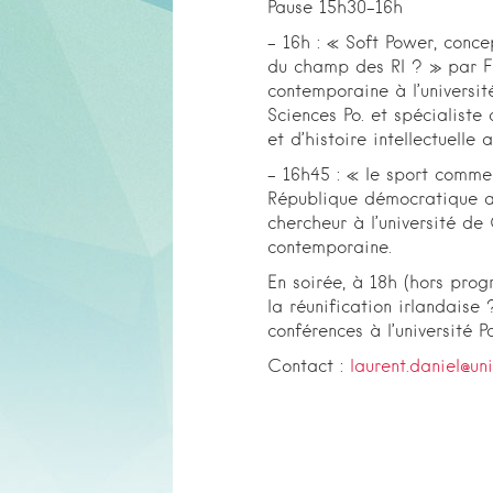
Pause 15h30-16h
– 16h : « Soft Power, conce
du champ des RI ? » par Fr
contemporaine à l’universi
Sciences Po. et spécialiste 
et d’histoire intellectuelle
– 16h45 : « le sport comme
République démocratique 
chercheur à l’université de
contemporaine.
En soirée, à 18h (hors prog
la réunification irlandai
conférences à l’université P
Contact :
laurent.daniel@uni