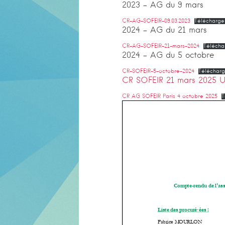
2023 – AG du 9 mars
CR-AG-SOFEIR-09.03.2023
Télécharge
2024 – AG du 21 mars
CR-AG-SOFEIR-21-mars-2024
Télécha
2024 – AG du 5 octobre
CR-SOFEIR-5-octobre-2024
Télécharg
CR SOFEIR 21 mars 2025
CR AG SOFEIR Paris 4 octobre 2025
T