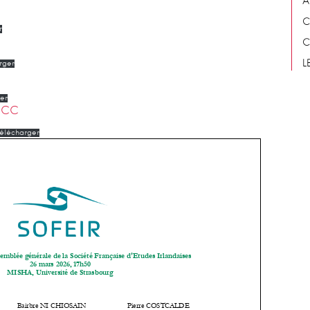
A
C
r
C
L
rger
er
 UCC
élécharger