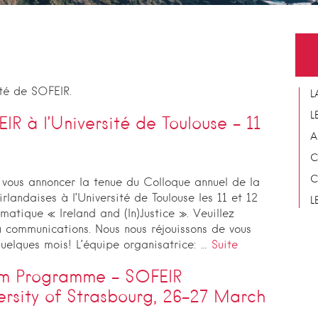
ité de SOFEIR.
L
L
R à l’Université de Toulouse – 11
A
C
C
vous annoncer la tenue du Colloque annuel de la
rlandaises à l’Université de Toulouse les 11 et 12
L
atique « Ireland and (In)Justice ». Veuillez
à communications. Nous nous réjouissons de vous
quelques mois! L’équipe organisatrice: …
Suite
ism Programme – SOFEIR
ersity of Strasbourg, 26-27 March