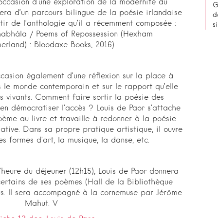
’occasion d’une exploration de la modernité du
G
era d’un parcours bilingue de la poésie irlandaise
d
tir de l’anthologie qu’il a récemment composée :
s
abhála / Poems of Repossession (Hexham
erland) : Bloodaxe Books, 2016)
occasion également d’une réflexion sur la place à
 le monde contemporain et sur le rapport qu’elle
ts vivants. Comment faire sortir la poésie des
en démocratiser l’accès ? Louis de Paor s’attache
ème au livre et travaille à redonner à la poésie
tive. Dans sa propre pratique artistique, il ouvre
es formes d’art, la musique, la danse, etc.
heure du déjeuner (12h15), Louis de Paor donnera
certains de ses poèmes (Hall de la Bibliothèque
ous. Il sera accompagné à la cornemuse par Jérôme
Mahut. V