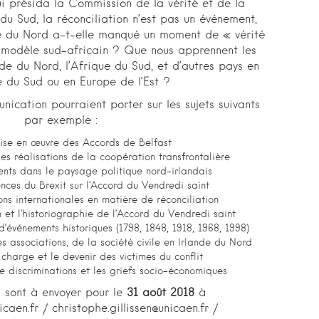
i présida la Commission de la vérité et de la
 du Sud, la réconciliation n’est pas un événement,
nde du Nord a-t-elle manqué un moment de « vérité
le modèle sud-africain ? Que nous apprennent les
de du Nord, l’Afrique du Sud, et d’autres pays en
 du Sud ou en Europe de l’Est ?
ication pourraient porter sur les sujets suivants
par exemple :
ise en œuvre des Accords de Belfast
es réalisations de la coopération transfrontalière
nts dans le paysage politique nord-irlandais
nces du Brexit sur l’Accord du Vendredi saint
ns internationales en matière de réconciliation
et l’historiographie de l’Accord du Vendredi saint
événements historiques (1798, 1848, 1918, 1968, 1998)
es associations, de la société civile en Irlande du Nord
 charge et le devenir des victimes du conflit
e discriminations et les griefs socio-économiques
s sont à envoyer pour le
31 août 2018
à
icaen.fr / christophe.gillissen@unicaen.fr /