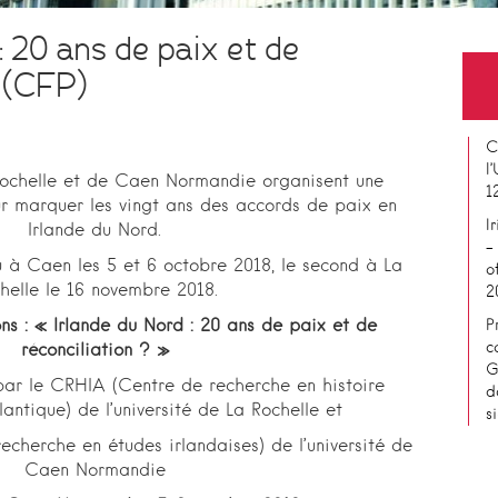
: 20 ans de paix et de
? (CFP)
C
l
Rochelle et de Caen Normandie organisent une
1
 marquer les vingt ans des accords de paix en
I
Irlande du Nord.
–
u à Caen les 5 et 6 octobre 2018, le second à La
o
helle le 16 novembre 2018.
2
ns : «
Irlande du Nord : 20 ans de paix et de
P
c
réconciliation ? »
G
ar le CRHIA (Centre de recherche en histoire
d
lantique) de l’université de La Rochelle et
s
echerche en études irlandaises) de l’université de
Caen Normandie