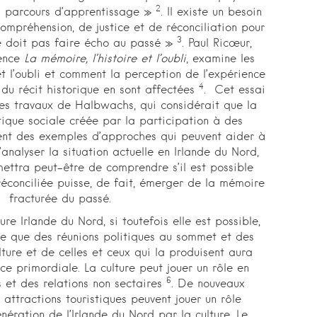
2
ng parcours d’apprentissage »
. Il existe un besoin
ompréhension, de justice et de réconciliation pour
3
ne doit pas faire écho au passé »
. Paul Ricœur,
rence
La mémoire, l’histoire et l’oubli
, examine les
 et l’oubli et comment la perception de l’expérience
4
 du récit historique en sont affectées
. Cet essai
les travaux de Halbwachs, qui considérait que la
ique sociale créée par la participation à des
sent des exemples d’approches qui peuvent aider à
’analyser la situation actuelle en Irlande du Nord,
mettra peut-être de comprendre s’il est possible
réconciliée puisse, de fait, émerger de la mémoire
fracturée du passé.
ture Irlande du Nord, si toutefois elle est possible,
e que des réunions politiques au sommet et des
lture et de celles et ceux qui la produisent aura
e primordiale. La culture peut jouer un rôle en
6
 et des relations non sectaires
. De nouveaux
 attractions touristiques peuvent jouer un rôle
énération de l’Irlande du Nord par la culture. Le