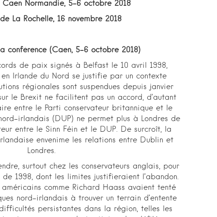
e Caen Normandie, 5-6 octobre 2018
 de La Rochelle,
16 novembre
2018
 la conférence (Caen, 5-6 octobre 2018)
ords de paix signés à Belfast le 10 avril 1998,
n en Irlande du Nord se justifie par un contexte
utions régionales sont suspendues depuis janvier
sur le Brexit ne facilitent pas un accord, d’autant
ire entre le Parti conservateur britannique et le
 nord-irlandais (DUP) ne permet plus à Londres de
eur entre le Sinn Féin et le DUP. De surcroît, la
irlandaise envenime les relations entre Dublin et
Londres.
endre, surtout chez les conservateurs anglais, pour
de 1998, dont les limites justifieraient l’abandon.
s américains comme Richard Haass avaient tenté
ques nord-irlandais à trouver un terrain d’entente
ifficultés persistantes dans la région, telles les