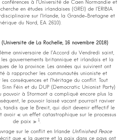
e conférences à l’Université de Caen Normandie et
erche en études irlandaises (GREI) de l’ERIBIA
disciplinaire sur l’Irlande, la Grande-Bretagne et
mérique du Nord, EA 2610).
 (Université de La Rochelle, 16 novembre 2018)
ème anniversaire de l’Accord du Vendredi saint,
r les gouvernements britannique et irlandais et la
ques de la province. Les années qui suivirent ont
lté à rapprocher les communautés unioniste et
 les conséquences et l’héritage du conflit. Tout
u Sinn Féin et du DUP (Democratic Unionist Party)
u pouvoir à Stormont a compliqué encore plus la
nséquent, le pouvoir laissé vacant pourrait raviver
, tandis que le Brexit, qui doit devenir effectif le
 avoir « un effet catastrophique sur le processus
1
de paix »
.
vrage sur le conflit en Irlande
Unfinished Peace
écrit que « la guerre et la paix dans ce pays ont