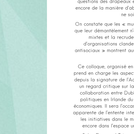
questions des drapeaux et
encore de la manière d’abo
ne soi
On constate que les « mur
que leur démantèlement n’
mixtes et la recrude
d’organisations cland
antisociaux » montrent aus
Ce colloque, organisé en 
prend en charge les aspects 
depuis la signature de l’A
un regard critique sur 
collaboration entre Dubl
politiques en Irlande du
économiques. Il sera l’occ
apparente de l’entente int
les initiatives dans le 
encore dans l’espace ur