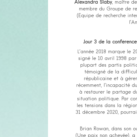
Alexandra Slaby
, maître d
membre du Groupe de rech
(Equipe de recherche inter
l’A
Jour 3 de la conférence
L’année 2018 marque le 20
signé le 10 avril 1998 pa
plupart des partis politi
témoigné de la difficu
républicaine et à gérer
récemment, l’incapacité d
à restaurer le partage d
situation politique. Par co
les tensions dans la région
31 décembre 2020, pourrait
Brian Rowan, dans son ou
(Une paix non achevée), a 