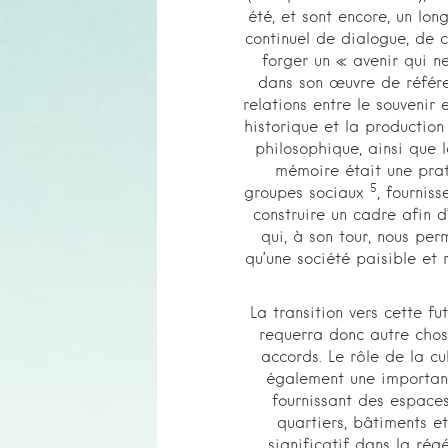
été, et sont encore, un lo
continuel de dialogue, de c
forger un « avenir qui 
dans son œuvre de réfé
relations entre le souvenir
historique et la production
philosophique, ainsi que 
mémoire était une prat
5
groupes sociaux
, fournis
construire un cadre afin d
qui, à son tour, nous per
qu’une société paisible et 
La transition vers cette fu
requerra donc autre chos
accords. Le rôle de la cu
également une importanc
fournissant des espaces
quartiers, bâtiments et
significatif dans la rég