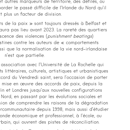
 autres marqueurs de territoire, des défilés, ou
rder le passé difficile de l’Irlande du Nord qu’il
t plus un facteur de division.
s de la paix » sont toujours dressés à Belfast et
aura pas lieu avant 2023. La rareté des quartiers
scence des violences (
punishment beatings
)
estines contre les auteurs de « comportements
si que la normalisation de la vie nord-irlandaise
n’est que partielle.
association avec l’Université de La Rochelle qui
littéraires, culturels, artistiques et urbanistiques
ccord du Vendredi saint, sera l’occasion de porter
la mise en œuvre des accords de paix, depuis la
in et Londres jusqu’aux nouvelles configurations
 Nord, en passant par les évolutions sociales et
asion de comprendre les raisons de la dégradation
ercommunautaire depuis 1998, mais aussi d’étudier
monde économique et professionnel, à l’école, ou
bain, qui ouvrent des pistes de réconciliation.