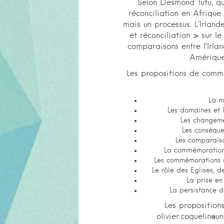
Selon Desmond Tutu, qu
réconciliation en Afrique
mais un processus. L’Irla
et réconciliation » sur 
comparaisons entre l’Irlan
Amérique
Les propositions de commun
La m
Les domaines et l
Les changeme
Les conséque
Les comparaiso
La commémoration 
Les commémorations d’
Le rôle des Eglises, d
La prise en
La persistance d
Les proposition
olivier.coquelin@un