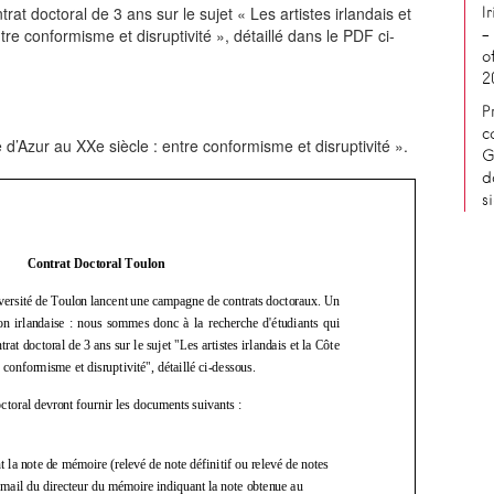
rat doctoral de 3 ans sur le sujet « Les artistes irlandais et
I
tre conformisme et disruptivité », détaillé dans le PDF ci-
–
o
2
P
c
te d’Azur au XXe siècle : entre conformisme et disruptivité ».
G
d
s