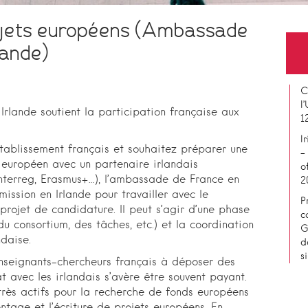
ojets européens (Ambassade
lande)
C
l
rlande soutient la participation française aux
1
I
établissement français et souhaitez préparer une
–
 européen avec un partenaire irlandais
o
Interreg, Erasmus+…), l’ambassade de France en
2
mission en Irlande pour travailler avec le
P
 projet de candidature. Il peut s’agir d’une phase
c
du consortium, des tâches, etc.) et la coordination
G
ndaise.
d
s
s enseignants-chercheurs français à déposer des
t avec les irlandais s’avère être souvent payant.
 très actifs pour la recherche de fonds européens
tage et l’écriture de projets européens. En