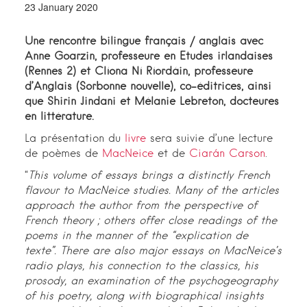
23 January 2020
Une rencontre bilingue français / anglais avec
Anne Goarzin, professeure en Etudes irlandaises
(Rennes 2) et Clíona Ní Ríordáin, professeure
d’Anglais (Sorbonne nouvelle), co-éditrices, ainsi
que Shirin Jindani et Mélanie Lebreton, docteures
en littérature.
La présentation du
livre
sera suivie d’une lecture
de poèmes de
MacNeice
et de
Ciarán Carson
.
“
This volume of essays brings a distinctly French
flavour to MacNeice studies. Many of the articles
approach the author from the perspective of
French theory ; others offer close readings of the
poems in the manner of the “explication de
texte”. There are also major essays on MacNeice’s
radio plays, his connection to the classics, his
prosody, an examination of the psychogeography
of his poetry, along with biographical insights