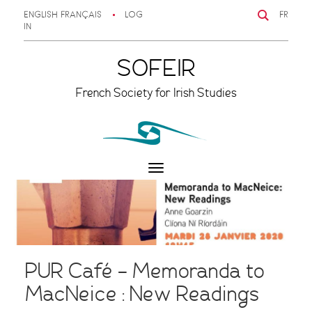
ENGLISH
FRANÇAIS
LOG
FR
IN
SOFEIR
French Society for Irish Studies
Toggle
navigation
PUR Café – Memoranda to
MacNeice : New Readings