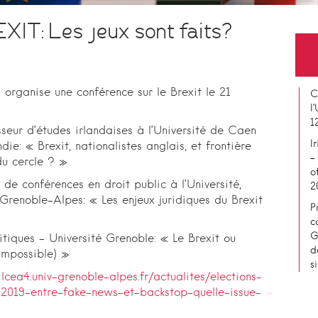
IT: Les jeux sont faits?
 organise une conférence sur le Brexit le 21
C
l
1
sseur d’études irlandaises à l’Université de Caen
I
e: « Brexit, nationalistes anglais, et frontière
–
du cercle ? »
o
e de conférences en droit public à l’Université,
2
Grenoble-Alpes: « Les enjeux juridiques du Brexit
P
c
G
litiques – Université Grenoble: « Le Brexit ou
d
impossible) »
s
ilcea4.univ-grenoble-alpes.fr/actualites/elections-
2019-entre-fake-news-et-backstop-quelle-issue-