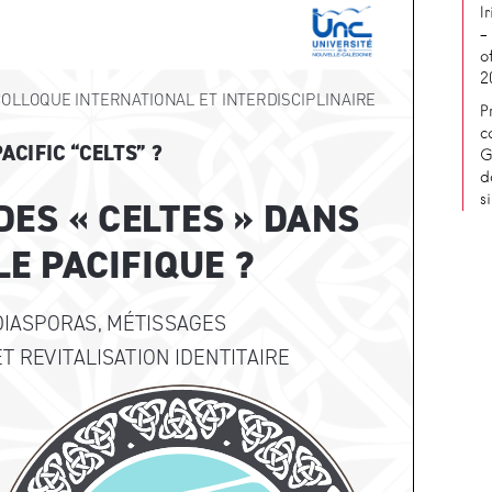
I
–
o
2
P
c
G
d
s