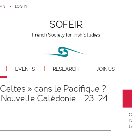
AIS
LOG IN
SOFEIR
French Society for Irish Studies
EVENTS
RESEARCH
JOIN US
Celtes » dans le Pacifique ?
a Nouvelle Calédonie – 23-24
C
l
1